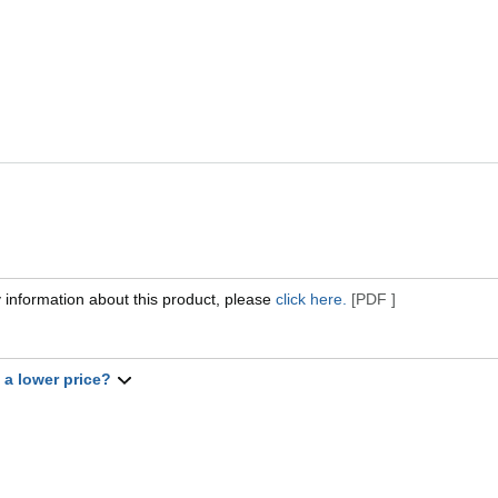
 information about this product, please
click here.
[PDF ]
t a lower price?