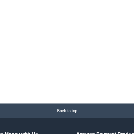
Back to top