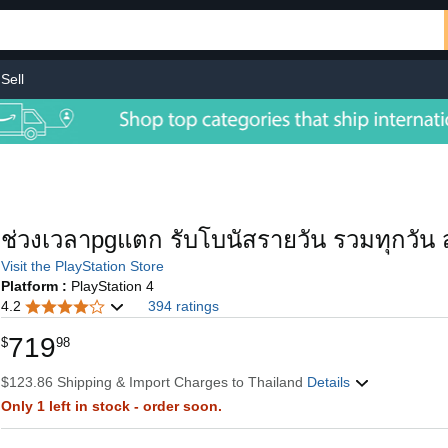
Sell
ช่วงเวลาpgแตก รับโบนัสรายวัน รวมทุกวัน 
Visit the PlayStation Store
Platform :
PlayStation 4
4.2
394 ratings
719
$
98
$123.86 Shipping & Import Charges to Thailand
Details
Only 1 left in stock - order soon.