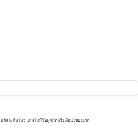
ัติและลื่นไหว แถมไม่มีข้อผูกมัดหรือเงื่อนไขยุ่งยาก