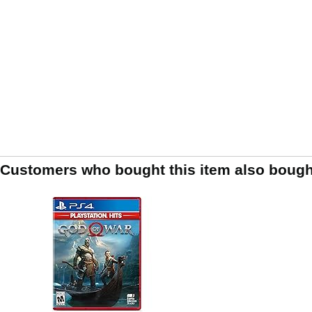
Customers who bought this item also bough