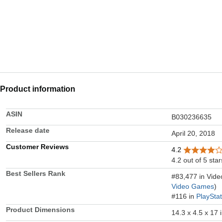
Product information
ASIN
B030236635
Release date
April 20, 2018
Customer Reviews
4.2
4.2 out of 5 star
Best Sellers Rank
#83,477 in Vid
Video Games
)
#116 in
PlaySta
Product Dimensions
14.3 x 4.5 x 17