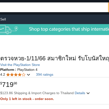
Sell
ตรวจหวย-1/11/66 สมาชิกใหม่ รับโบนัสใหญ่
Visit the PlayStation Store
Platform :
PlayStation 4
4.2
394 ratings
719
$
98
$123.86 Shipping & Import Charges to Thailand
Details
Only 1 left in stock - order soon.