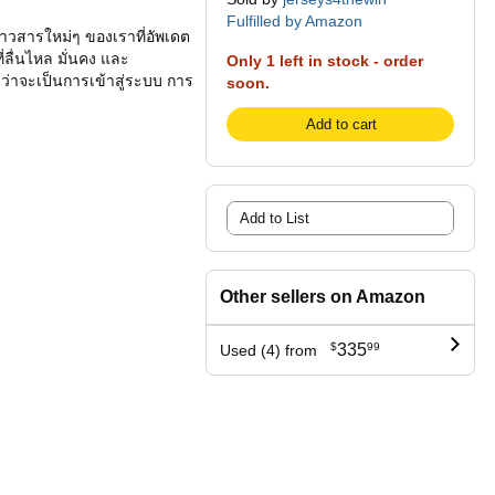
Fulfilled by Amazon
าวสารใหม่ๆ ของเราที่อัพเดต
ี่ลื่นไหล มั่นคง และ
Only 1 left in stock - order
าจะเป็นการเข้าสู่ระบบ การ
soon.
Add to cart
Add to List
Other sellers on Amazon
$
335
99
Used (4) from