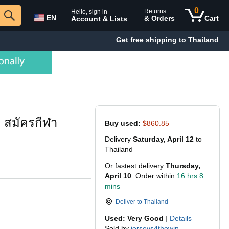
0
Returns
Hello, sign in
EN
& Orders
Cart
Account & Lists
Get free shipping to Thailand
 สมัครกีฬา
Buy used:
$860.85
Delivery
Saturday, April 12
to
Thailand
Or fastest delivery
Thursday,
April 10
. Order within
16 hrs 8
mins
Deliver to
Thailand
Used: Very Good
|
Details
Sold by
jerseys4thewin