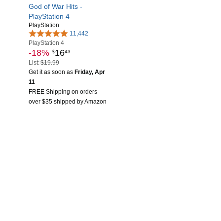
God of War Hits -
PlayStation 4
PlayStation
11,442
PlayStation 4
-18%
16
$
43
List:
$19.99
Get it as soon as
Friday, Apr
11
FREE Shipping on orders
over $35 shipped by Amazon