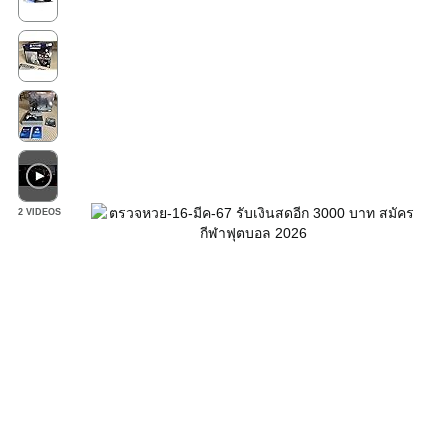
2 VIDEOS