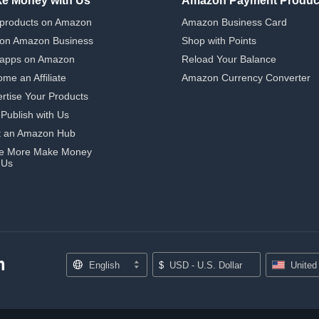
e Money with Us
Amazon Payment Produc
 products on Amazon
Amazon Business Card
 on Amazon Business
Shop with Points
 apps on Amazon
Reload Your Balance
me an Affiliate
Amazon Currency Converter
rtise Your Products
-Publish with Us
t an Amazon Hub
e More Make Money
 Us
English
$
USD - U.S. Dollar
United