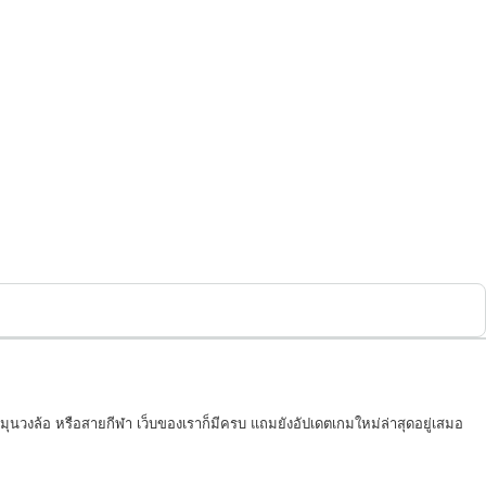
มุนวงล้อ หรือสายกีฬา เว็บของเราก็มีครบ แถมยังอัปเดตเกมใหม่ล่าสุดอยู่เสมอ