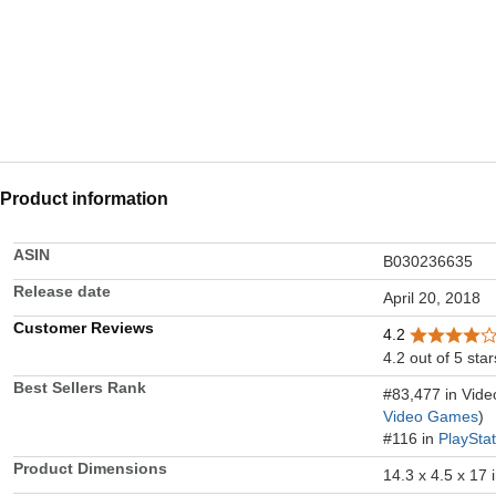
Product information
ASIN
B030236635
Release date
April 20, 2018
Customer Reviews
4.2
4.2 out of 5 star
Best Sellers Rank
#83,477 in Vid
Video Games
)
#116 in
PlaySta
Product Dimensions
14.3 x 4.5 x 17