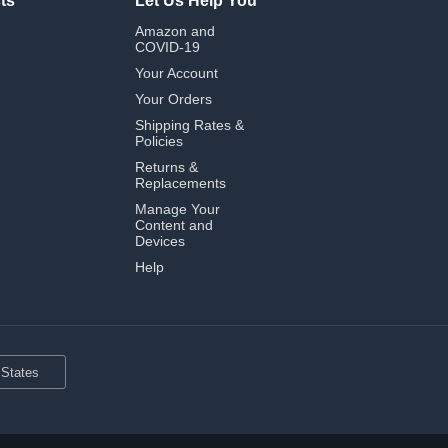
ts
Let Us Help You
Amazon and
COVID-19
Your Account
Your Orders
Shipping Rates &
Policies
Returns &
Replacements
Manage Your
Content and
Devices
Help
 States