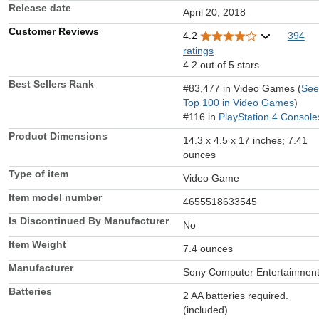
Release date
April 20, 2018
Customer Reviews
4.2
394
ratings
4.2 out of 5 stars
Best Sellers Rank
#83,477 in Video Games (
See
Top 100 in Video Games
)
#116 in
PlayStation 4 Console
Product Dimensions
14.3 x 4.5 x 17 inches; 7.41
ounces
Type of item
Video Game
Item model number
4655518633545
Is Discontinued By Manufacturer
No
Item Weight
7.4 ounces
Manufacturer
Sony Computer Entertainmen
Batteries
2 AA batteries required.
(included)