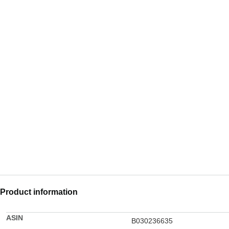
Product information
ASIN
B030236635