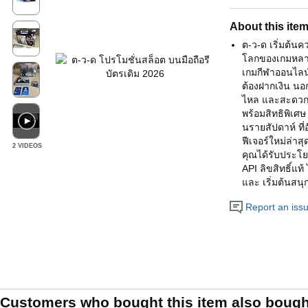
About this ite
ต-ว-ด เริ่มต้นค
โลกของเกมหลาก
เกมกีฬาออนไลน์
ต้องฝากเงิน นอก
ไหล และสะดวก 
พร้อมสิทธิพิเศ
นรายสัปดาห์ ที
ฟีเจอร์ใหม่ล่าส
2 VIDEOS
คุณได้รับประโยช
API ลิขสิทธิ์แท
และ เริ่มต้นสนุก
Report an issue
Customers who bought this item also bough