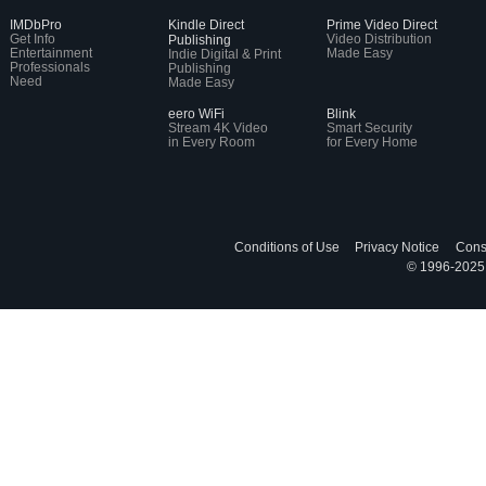
IMDbPro
Kindle Direct
Prime Video Direct
Get Info
Video Distribution
Publishing
Entertainment
Made Easy
Indie Digital & Print
Professionals
Publishing
Need
Made Easy
eero WiFi
Blink
Stream 4K Video
Smart Security
in Every Room
for Every Home
Conditions of Use
Privacy Notice
Cons
© 1996-2025, 