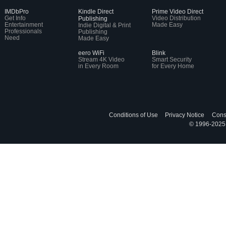
IMDbPro
Kindle Direct
Prime Video Direct
Get Info
Video Distribution
Publishing
Entertainment
Made Easy
Indie Digital & Print
Professionals
Publishing
Need
Made Easy
eero WiFi
Blink
Stream 4K Video
Smart Security
in Every Room
for Every Home
Conditions of Use
Privacy Notice
Cons
© 1996-2025, 