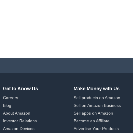
Get to Know Us
Make Money with Us
Careers
Sell products on Amazon
Blog
Sell on Amazon Business
About Amazon
Sell apps on Amazon
Investor Relations
Become an Affiliate
Amazon Devices
Advertise Your Products