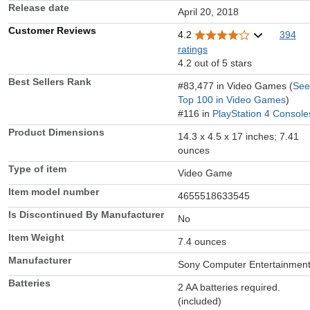
Release date
April 20, 2018
Customer Reviews
4.2
394
ratings
4.2 out of 5 stars
Best Sellers Rank
#83,477 in Video Games (
See
Top 100 in Video Games
)
#116 in
PlayStation 4 Console
Product Dimensions
14.3 x 4.5 x 17 inches; 7.41
ounces
Type of item
Video Game
Item model number
4655518633545
Is Discontinued By Manufacturer
No
Item Weight
7.4 ounces
Manufacturer
Sony Computer Entertainmen
Batteries
2 AA batteries required.
(included)