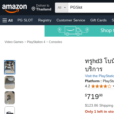
Deliver to
All
Thailand
PG SLOT
Registry
Customer Service
Gift Cards
S
All
›
›
Video Games
PlayStation 4
Consoles
ทรูhd3 โบน
บริการ
Visit the PlayStat
Platform :
PlaySt
4.2
719
$
98
$123.86 Shipping
Only 1 left in st