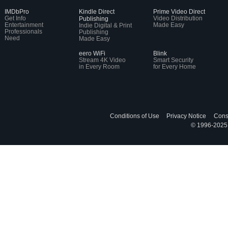
IMDbPro
Kindle Direct
Prime Video Direct
Get Info
Video Distribution
Publishing
Entertainment
Made Easy
Indie Digital & Print
Professionals
Publishing
Need
Made Easy
eero WiFi
Blink
Stream 4K Video
Smart Security
in Every Room
for Every Home
Conditions of Use
Privacy Notice
Cons
© 1996-2025, 