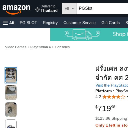
Deliver to
All
Thailand
PG SLOT
Registry
Customer Service
Gift Cards
S
All
›
›
Video Games
PlayStation 4
Consoles
ฝรั่งเศส ล
จำกัด คศ 
Visit the PlayStat
Platform :
PlaySt
4.2
719
$
98
$123.86 Shipping
Only 1 left in st