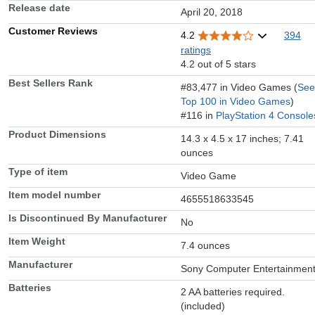
Release date
April 20, 2018
Customer Reviews
4.2
394
ratings
4.2 out of 5 stars
Best Sellers Rank
#83,477 in Video Games (
See
Top 100 in Video Games
)
#116 in
PlayStation 4 Console
Product Dimensions
14.3 x 4.5 x 17 inches; 7.41
ounces
Type of item
Video Game
Item model number
4655518633545
Is Discontinued By Manufacturer
No
Item Weight
7.4 ounces
Manufacturer
Sony Computer Entertainmen
Batteries
2 AA batteries required.
(included)