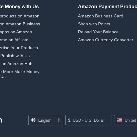
e Money with Us
Amazon Payment Produc
 products on Amazon
Amazon Business Card
 on Amazon Business
Shop with Points
 apps on Amazon
Reload Your Balance
me an Affiliate
Amazon Currency Converter
rtise Your Products
-Publish with Us
t an Amazon Hub
e More Make Money
 Us
English
$
USD - U.S. Dollar
United