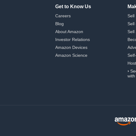
Get to Know Us
Mak
Careers
Sell
Blog
Sell
About Amazon
Sell
Investor Relations
Beco
Amazon Devices
Adve
Amazon Science
Self
Hos
›
Se
with