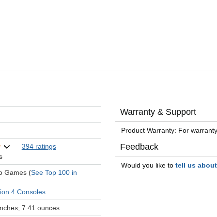
Warranty & Support
Product Warranty: For warranty
Feedback
394 ratings
s
Would you like to
tell us abou
eo Games (
See Top 100 in
tion 4 Consoles
 inches; 7.41 ounces