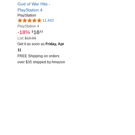
God of War Hits -
PlayStation 4
PlayStation
11,442
PlayStation 4
-18%
16
$
43
List:
$19.99
Get it as soon as
Friday, Apr
11
FREE Shipping on orders
over $35 shipped by Amazon