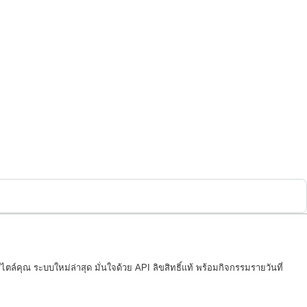
คุณ ระบบใหม่ล่าสุด มั่นใจด้วย API ลิขสิทธิ์แท้ พร้อมกิจกรรมรายวันที่