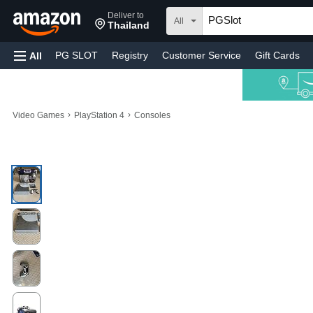
Deliver to
All
Thailand
PG SLOT
Registry
Customer Service
Gift Cards
All
›
›
Video Games
PlayStation 4
Consoles