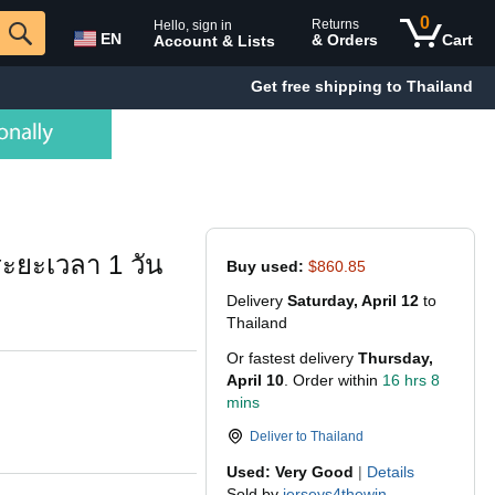
0
Returns
Hello, sign in
EN
& Orders
Cart
Account & Lists
Get free shipping to Thailand
ะยะเวลา 1 วัน
Buy used:
$860.85
Delivery
Saturday, April 12
to
Thailand
Or fastest delivery
Thursday,
April 10
. Order within
16 hrs 8
mins
Deliver to
Thailand
Used: Very Good
|
Details
Sold by
jerseys4thewin