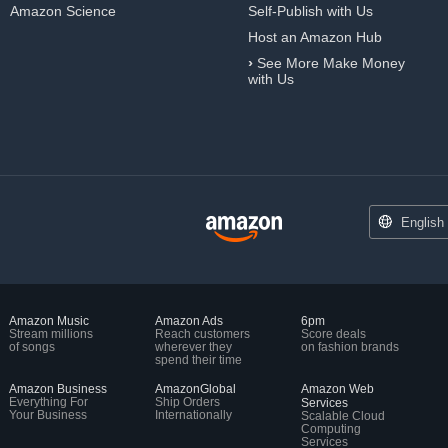
Amazon Science
Self-Publish with Us
Host an Amazon Hub
›
See More Make Money
with Us
English
Amazon Music
Amazon Ads
6pm
Stream millions
Reach customers
Score deals
of songs
wherever they
on fashion brands
spend their time
Amazon Business
AmazonGlobal
Amazon Web
Everything For
Ship Orders
Services
Your Business
Internationally
Scalable Cloud
Computing
Services