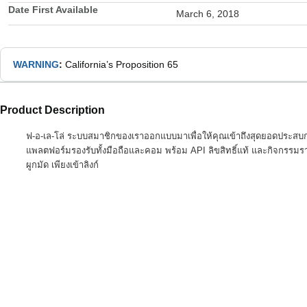
Date First Available
March 6, 2018
WARNING
:
California’s Proposition 65
Product Description
ฟ-อ-เล-โล่ ระบบสมาชิกของเราออกแบบมาเพื่อให้คุณเข้าถึงสุดยอดประสบการ
แพลตฟอร์มรองรับทั้งมือถือและคอม พร้อม API ลิขสิทธิ์แท้ และกิจกรรมราย
ผูกมัด เพียงเข้าลิงก์