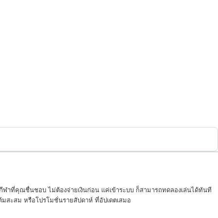
าที่คุณชื่นชอบ ไม่ต้องจ่ายเงินก่อน แค่เข้าระบบ ก็สามารถทดลองเล่นได้ทันที
ต้มสะสม หรือโปรโมชั่นรายสัปดาห์ ที่อัปเดตเสมอ