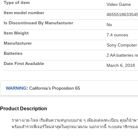
Type of item
Video Game
Item model number
465551863354
Is Discontinued By Manufacturer
No
Item Weight
7.4 ounces
Manufacturer
Sony Computer 
Batteries
2 AA batteries r
Date First Available
March 6, 2018
WARNING
:
California’s Proposition 65
Product Description
ราคา-มวย-ไหล เริ่มต้นความสนุกแบบง่าย ๆ เพียงแค่ลงทะเบียน คุณก็นำพาต
พร้อมสำรวจฟีเจอร์ใหม่ล่าสุดในทุกหมวดเกม นอกจากนี้ ระบบสมาชิกของเราก