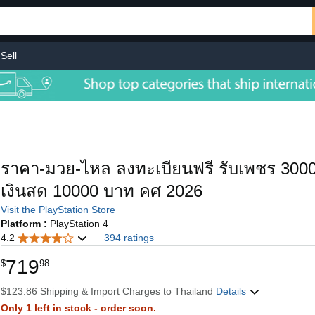
Sell
ราคา-มวย-ไหล ลงทะเบียนฟรี รับเพชร 300
เงินสด 10000 บาท คศ 2026
Visit the PlayStation Store
Platform :
PlayStation 4
4.2
394 ratings
719
$
98
$123.86 Shipping & Import Charges to Thailand
Details
Only 1 left in stock - order soon.