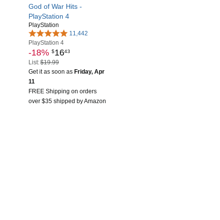
God of War Hits -
PlayStation 4
PlayStation
11,442
PlayStation 4
-18%
16
$
43
List:
$19.99
Get it as soon as
Friday, Apr
11
FREE Shipping on orders
over $35 shipped by Amazon