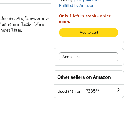
Fulfilled by Amazon
Only 1 left in stock - order
ณก็จะก้าวเข้าสู่โลกของเกมคา
soon.
้หยิบจับแบบไม่มีค่าใช้จ่าย
เกมฟรี ได้เลย
Add to cart
Add to List
Other sellers on Amazon
$
335
99
Used (4) from