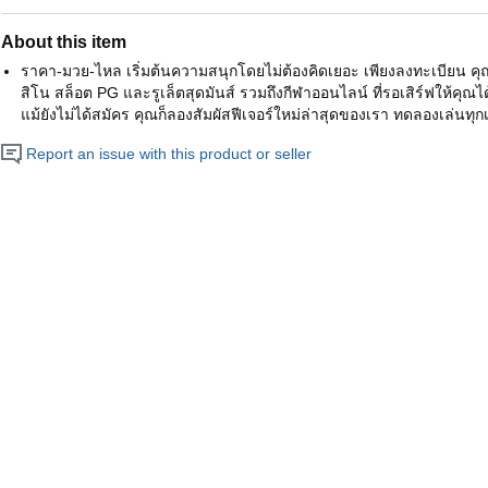
About this item
ราคา-มวย-ไหล เริ่มต้นความสนุกโดยไม่ต้องคิดเยอะ เพียงลงทะเบียน คุ
สิโน สล็อต PG และรูเล็ตสุดมันส์ รวมถึงกีฬาออนไลน์ ที่รอเสิร์ฟให้คุณได
แม้ยังไม่ได้สมัคร คุณก็ลองสัมผัสฟีเจอร์ใหม่ล่าสุดของเรา ทดลองเล่นทุก
Report an issue with this product or seller