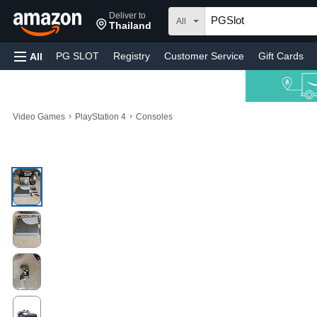
Deliver to
All
Thailand
PG SLOT
Registry
Customer Service
Gift Cards
All
›
›
Video Games
PlayStation 4
Consoles