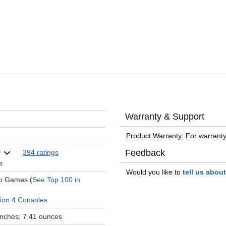
Warranty & Support
Product Warranty: For warranty
Feedback
394 ratings
s
Would you like to
tell us abou
eo Games (
See Top 100 in
tion 4 Consoles
 inches; 7.41 ounces