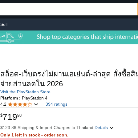
Sell
สล็อต-เว็บตรงไม่ผ่านเอเย่นต์-ล่าสุด สั่งซื้อ
จ่ายส่วนลดใน 2026
Visit the PlayStation Store
Platform :
PlayStation 4
4.2
394 ratings
719
$
98
$123.86 Shipping & Import Charges to Thailand
Details
Only 1 left in stock - order soon.