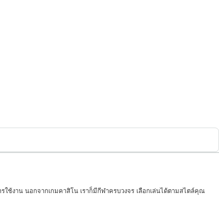
ดการใช้งาน นอกจากเกมคาสิโน เราก็มีกีฬาครบวงจร เลือกเล่นได้ตามสไตล์คุณ