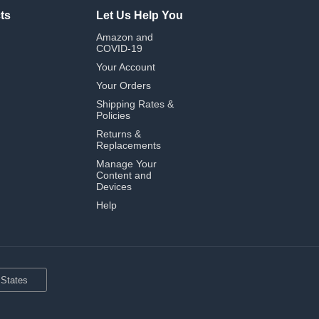
ts
Let Us Help You
Amazon and
COVID-19
Your Account
Your Orders
Shipping Rates &
Policies
Returns &
Replacements
Manage Your
Content and
Devices
Help
 States