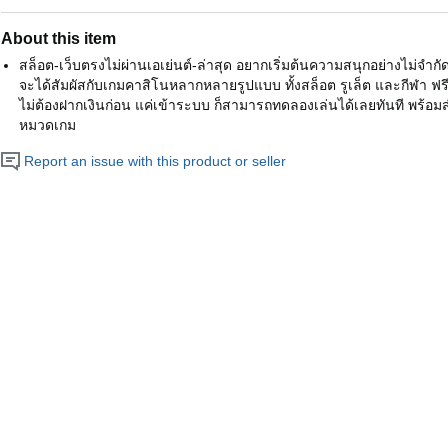
About this item
สล็อต-เว็บตรงไม่ผ่านเอเย่นต์-ล่าสุด อยากเริ่มต้นความสนุกอย่างไม่จำกั
จะได้สัมผัสกับเกมคาสิโนหลากหลายรูปแบบ ทั้งสล็อต รูเล็ต และกีฬา ฟรี
ไม่ต้องฝากเงินก่อน แค่เข้าระบบ ก็สามารถทดลองเล่นได้เลยทันที พร้อมส
หมวดเกม
Report an issue with this product or seller