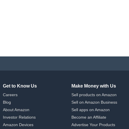
Get to Know Us
Make Money with Us
Careers
Sell products on Amazon
Blog
Sell on Amazon Business
About Amazon
Sell apps on Amazon
Investor Relations
Become an Affiliate
Amazon Devices
Advertise Your Products