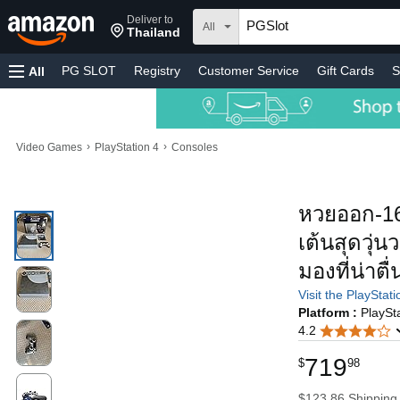
Deliver to
All
Thailand
PG SLOT
Registry
Customer Service
Gift Cards
S
All
›
›
Video Games
PlayStation 4
Consoles
หวยออก-16-
เต้นสุดวุ่น
มองที่น่าตื่
Visit the PlayStat
Platform :
PlaySt
4.2
719
$
98
$123.86 Shipping