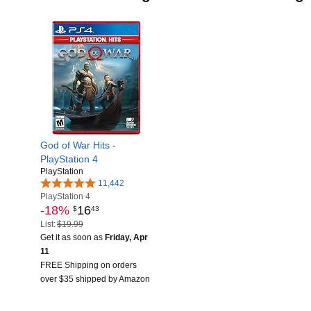
God of War Hits -
PlayStation 4
PlayStation
11,442
PlayStation 4
-18%
16
$
43
List:
$19.99
Get it as soon as
Friday, Apr
11
FREE Shipping on orders
over $35 shipped by Amazon