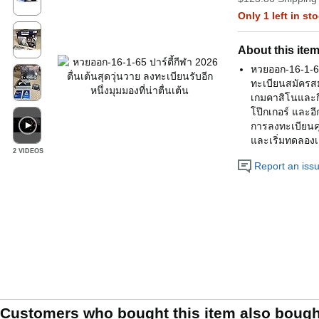
Only 1 left in st
About this ite
หวยออก-16-1-65
ทะเบียนสมัครสม
เกมคาสิโนและก
โป๊กเกอร์ และอ
การลงทะเบียนคุ
และเริ่มทดลองเล
2 VIDEOS
Report an issue
Customers who bought this item also bough