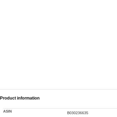
Product information
ASIN
B030236635