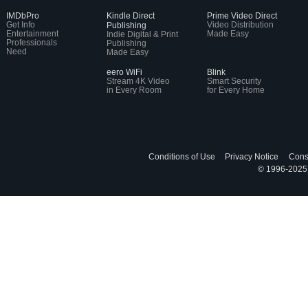
IMDbPro
Kindle Direct
Prime Video Direct
Get Info
Video Distribution
Publishing
Entertainment
Made Easy
Indie Digital & Print
Professionals
Publishing
Need
Made Easy
eero WiFi
Blink
Stream 4K Video
Smart Security
in Every Room
for Every Home
Conditions of Use
Privacy Notice
Cons
© 1996-2025, 