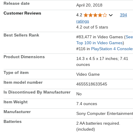
Release date
April 20, 2018
Customer Reviews
4.2
394
ratings
4.2 out of 5 stars
Best Sellers Rank
#83,477 in Video Games (
See
Top 100 in Video Games
)
#116 in
PlayStation 4 Console
Product Dimensions
14.3 x 4.5 x 17 inches; 7.41
ounces
Type of item
Video Game
Item model number
4655518633545
Is Discontinued By Manufacturer
No
Item Weight
7.4 ounces
Manufacturer
Sony Computer Entertainmen
Batteries
2 AA batteries required.
(included)