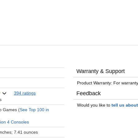
Warranty & Support
Product Warranty: For warranty
Feedback
394 ratings
s
Would you like to
tell us abou
eo Games (
See Top 100 in
tion 4 Consoles
 inches; 7.41 ounces