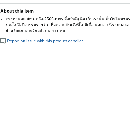
About this item
หวยฮานอย-ย้อน-หลัง-2566-ruay สิ่งสำคัญคือ เว็บเรานั้น มั่นใจในมาตรฐ
รวมไปถึงกิจกรรมรายวัน เพื่อความบันเทิงที่ไม่มีเบื่อ นอกจากนี้ระบบสะสม
สำหรับแลกรางวัลหลังจากการเล่น
Report an issue with this product or seller