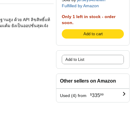
Fulfilled by Amazon
Only 1 left in stock - order
านสูง ด้วย API ลิขสิทธิ์แท้
soon.
แต้ม ยังเป็นออปชั่นสุดเจ๋ง
Add to cart
Add to List
Other sellers on Amazon
$
335
99
Used (4) from