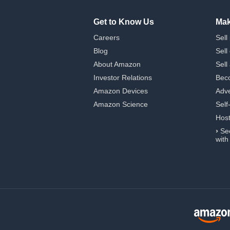
Get to Know Us
Mak
Careers
Sell
Blog
Sell
About Amazon
Sell
Investor Relations
Beco
Amazon Devices
Adve
Amazon Science
Self
Hos
›
Se
with