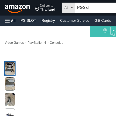
Deliver to
All
Thailand
PG SLOT
Registry
Customer Service
Gift Cards
All
›
›
Video Games
PlayStation 4
Consoles