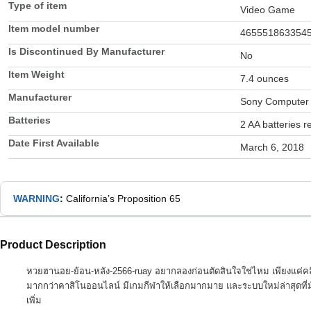
Type of item
Video Game
Item model number
465551863354
Is Discontinued By Manufacturer
No
Item Weight
7.4 ounces
Manufacturer
Sony Computer 
Batteries
2 AA batteries r
Date First Available
March 6, 2018
WARNING
:
California’s Proposition 65
Product Description
หวยฮานอย-ย้อน-หลัง-2566-ruay อยากลองก่อนตัดสินใจใช่ไหม เพียงแค่คล
มากกว่าคาสิโนออนไลน์ มีเกมกีฬาให้เลือกมากมาย และระบบใหม่ล่าสุดที่มั่นใจ
เพิ่ม