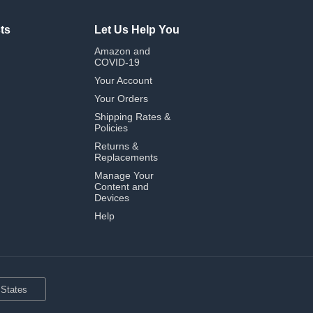
ts
Let Us Help You
Amazon and
COVID-19
Your Account
Your Orders
Shipping Rates &
Policies
Returns &
Replacements
Manage Your
Content and
Devices
Help
 States