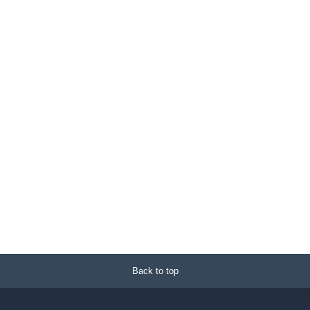
Back to top