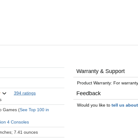
Warranty & Support
Product Warranty: For warranty
Feedback
394 ratings
s
Would you like to
tell us abou
eo Games (
See Top 100 in
tion 4 Consoles
 inches; 7.41 ounces