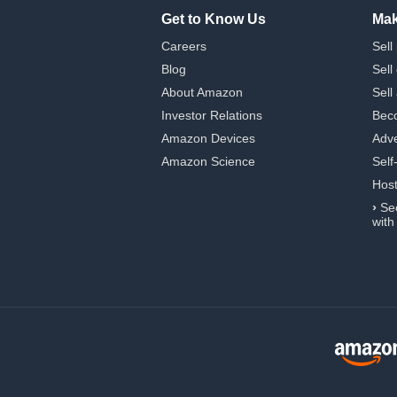
Get to Know Us
Mak
Careers
Sell
Blog
Sell
About Amazon
Sell
Investor Relations
Beco
Amazon Devices
Adve
Amazon Science
Self
Hos
›
Se
with