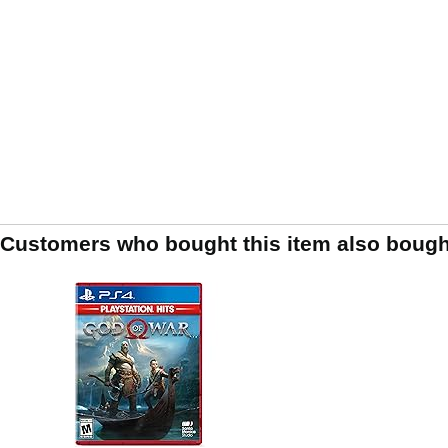
Customers who bought this item also bough