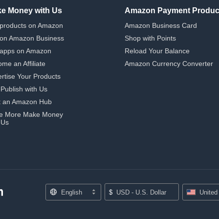
e Money with Us
Amazon Payment Produc
 products on Amazon
Amazon Business Card
 on Amazon Business
Shop with Points
 apps on Amazon
Reload Your Balance
me an Affiliate
Amazon Currency Converter
rtise Your Products
-Publish with Us
t an Amazon Hub
e More Make Money
 Us
English
$
USD - U.S. Dollar
United