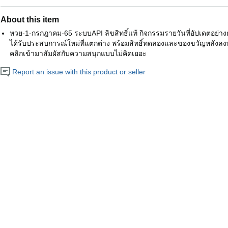
About this item
หวย-1-กรกฎาคม-65 ระบบAPI ลิขสิทธิ์แท้ กิจกรรมรายวันที่อัปเดตอย่างต่
ได้รับประสบการณ์ใหม่ที่แตกต่าง พร้อมสิทธิ์ทดลองและของขวัญหลังลงทะ
คลิกเข้ามาสัมผัสกับความสนุกแบบไม่คิดเยอะ
Report an issue with this product or seller