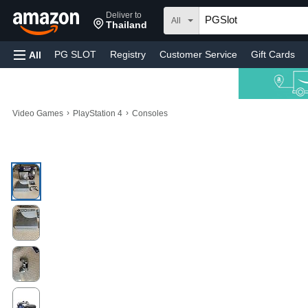
Deliver to
All
Thailand
PG SLOT
Registry
Customer Service
Gift Cards
All
›
›
Video Games
PlayStation 4
Consoles