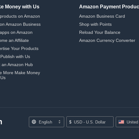
e Money with Us
Amazon Payment Produc
 products on Amazon
Amazon Business Card
 on Amazon Business
Shop with Points
 apps on Amazon
Reload Your Balance
me an Affiliate
Amazon Currency Converter
rtise Your Products
-Publish with Us
t an Amazon Hub
e More Make Money
 Us
English
$
USD - U.S. Dollar
United