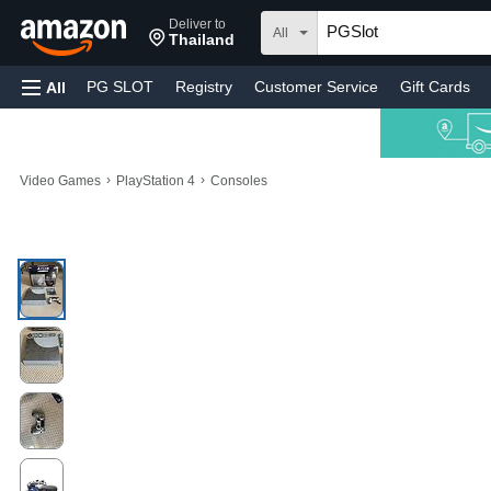
Deliver to
All
Thailand
PG SLOT
Registry
Customer Service
Gift Cards
All
›
›
Video Games
PlayStation 4
Consoles