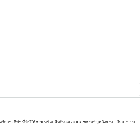
 หรือสายกีฬา ที่นี่มีให้ครบ พร้อมสิทธิ์ทดลอง และของขวัญหลังลงทะเบียน ระบบ