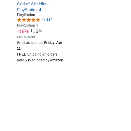
God of War Hits -
PlayStation 4
PlayStation
11,442
PlayStation 4
-18%
16
$
43
List:
$19.99
Get it as soon as
Friday, Apr
11
FREE Shipping on orders
over $35 shipped by Amazon