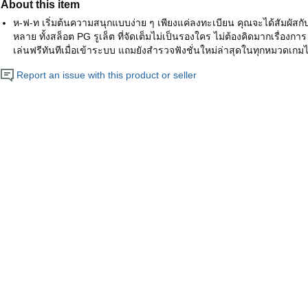
About this item
ห-ฟ-ท เริ่มต้นความสนุกแบบง่าย ๆ เพียงแค่ลงทะเบียน คุณจะได้สัมผั
หลาย ทั้งสล็อต PG รูเล็ต ที่จัดเต็มไม่เป็นรองใคร ไม่ต้องคิดมากเรื่อ
เล่นฟรีทันทีเมื่อเข้าระบบ แถมยังสำรวจฟังชั่นใหม่ล่าสุดในทุกหมวดเกมไ
Report an issue with this product or seller