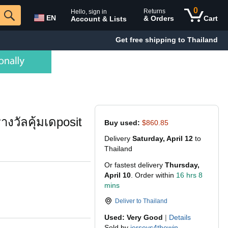
0
Returns
Hello, sign in
EN
& Orders
Cart
Account & Lists
Get free shipping to Thailand
งวัลคุ้มเดposit
Buy used:
$860.85
Delivery
Saturday, April 12
to
Thailand
Or fastest delivery
Thursday,
April 10
. Order within
16 hrs 8
mins
Deliver to
Thailand
Used: Very Good
|
Details
Sold by
jerseys4thewin