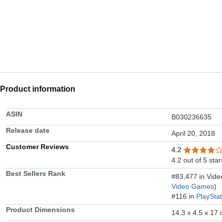
Product information
ASIN
B030236635
Release date
April 20, 2018
Customer Reviews
4.2
4.2 out of 5 star
Best Sellers Rank
#83,477 in Vid
Video Games
)
#116 in
PlaySta
Product Dimensions
14.3 x 4.5 x 17