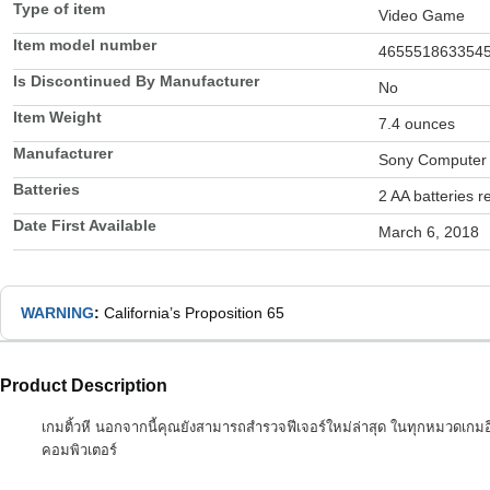
Type of item
Video Game
Item model number
465551863354
Is Discontinued By Manufacturer
No
Item Weight
7.4 ounces
Manufacturer
Sony Computer 
Batteries
2 AA batteries r
Date First Available
March 6, 2018
WARNING
:
California’s Proposition 65
Product Description
เกมติ้วหี นอกจากนี้คุณยังสามารถสำรวจฟีเจอร์ใหม่ล่าสุด ในทุกหมวดเกม
คอมพิวเตอร์