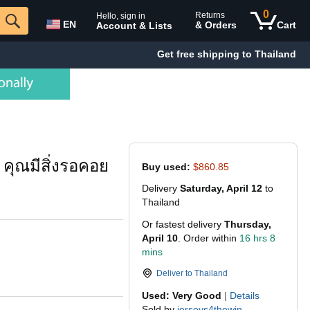
0
Returns
Hello, sign in
EN
& Orders
Cart
Account & Lists
Get free shipping to Thailand
 คุณมีสิ่งรอคอย
Buy used:
$860.85
Delivery
Saturday, April 12
to
Thailand
Or fastest delivery
Thursday,
April 10
. Order within
16 hrs 8
mins
Deliver to
Thailand
Used: Very Good
|
Details
Sold by
jerseys4thewin