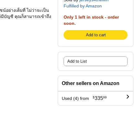
Fulfilled by Amazon
์อย่างเต็มที่ ไม่ว่าจะเป็น
มีบัญชี คุณก็สามารถเข้าถึง
Only 1 left in stock - order
soon.
Add to cart
Add to List
Other sellers on Amazon
$
335
99
Used (4) from