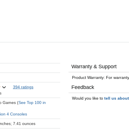
Warranty & Support
Product Warranty: For warranty
Feedback
394 ratings
s
Would you like to
tell us abou
eo Games (
See Top 100 in
tion 4 Consoles
 inches; 7.41 ounces