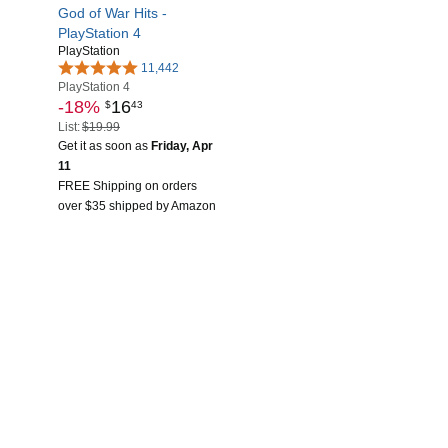
God of War Hits -
PlayStation 4
PlayStation
11,442
PlayStation 4
-18%
16
$
43
List:
$19.99
Get it as soon as
Friday, Apr
11
FREE Shipping on orders
over $35 shipped by Amazon