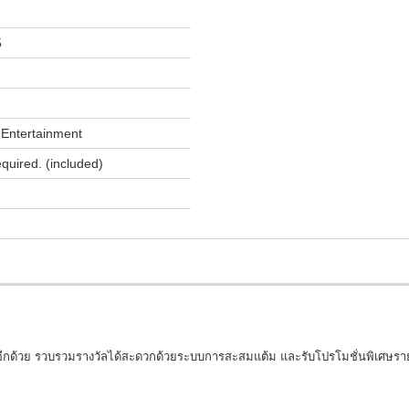
5
Entertainment
equired. (included)
อีกด้วย รวบรวมรางวัลได้สะดวกด้วยระบบการสะสมแต้ม และรับโปรโมชั่นพิเศษรายสั