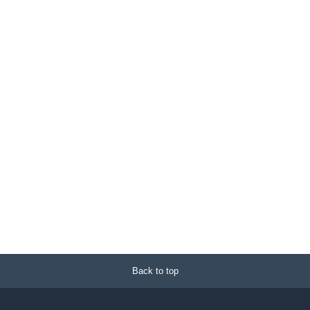
Back to top