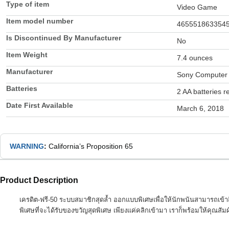
Type of item
Video Game
Item model number
465551863354
Is Discontinued By Manufacturer
No
Item Weight
7.4 ounces
Manufacturer
Sony Computer 
Batteries
2 AA batteries r
Date First Available
March 6, 2018
WARNING
:
California’s Proposition 65
Product Description
เครดิต-ฟรี-50 ระบบสมาชิกสุดล้ำ ออกแบบพิเศษเพื่อให้นักพนันสามารถเข้าถึง
พิเศษที่จะได้รับของขวัญสุดพิเศษ เพียงแค่คลิกเข้ามา เราก็พร้อมให้คุณสัมผ