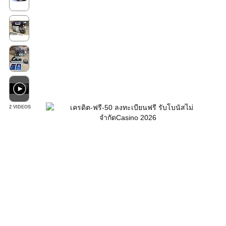
2 VIDEOS