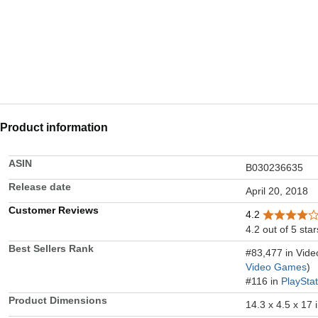
Product information
ASIN
B030236635
Release date
April 20, 2018
Customer Reviews
4.2
4.2 out of 5 star
Best Sellers Rank
#83,477 in Vid
Video Games
)
#116 in
PlaySta
Product Dimensions
14.3 x 4.5 x 17