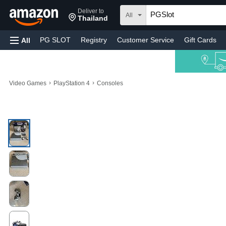
Deliver to
All
Thailand
PG SLOT
Registry
Customer Service
Gift Cards
All
›
›
Video Games
PlayStation 4
Consoles