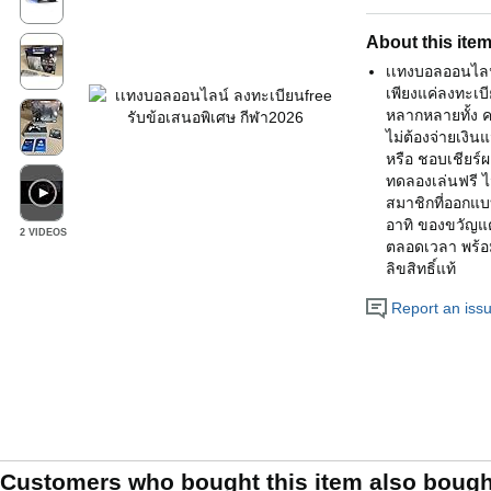
About this ite
เเทงบอลออนไลน์
เพียงแค่ลงทะเบ
หลากหลายทั้ง ค
ไม่ต้องจ่ายเงิน
หรือ ชอบเชียร์ผ
ทดลองเล่นฟรี ไม
สมาชิกที่ออกแบ
อาทิ ของขวัญแต
2 VIDEOS
ตลอดเวลา พร้อม
ลิขสิทธิ์แท้
Report an issue
Customers who bought this item also bough