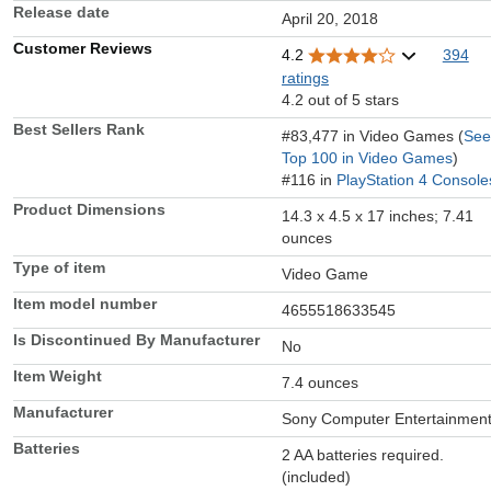
Release date
April 20, 2018
Customer Reviews
4.2
394
ratings
4.2 out of 5 stars
Best Sellers Rank
#83,477 in Video Games (
See
Top 100 in Video Games
)
#116 in
PlayStation 4 Console
Product Dimensions
14.3 x 4.5 x 17 inches; 7.41
ounces
Type of item
Video Game
Item model number
4655518633545
Is Discontinued By Manufacturer
No
Item Weight
7.4 ounces
Manufacturer
Sony Computer Entertainmen
Batteries
2 AA batteries required.
(included)