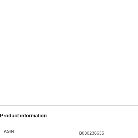
Product information
ASIN
B030236635