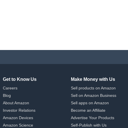
Get to Know Us
Make Money with Us
Careers
Sell products on Amazon
Blog
Sell on Amazon Business
About Amazon
Sell apps on Amazon
Investor Relations
Become an Affiliate
Amazon Devices
Advertise Your Products
Amazon Science
Self-Publish with Us