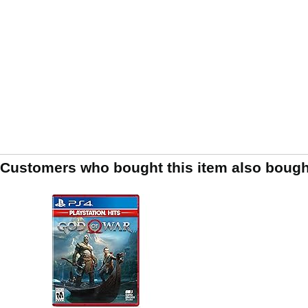
Customers who bought this item also bough