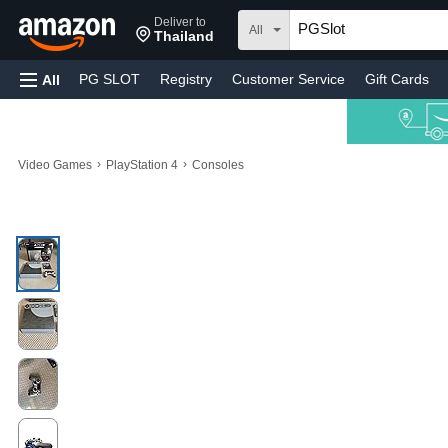
Deliver to
All
Thailand
PG SLOT
Registry
Customer Service
Gift Cards
All
›
›
Video Games
PlayStation 4
Consoles