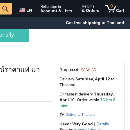
0
Returns
Hello, sign in
EN
& Orders
Cart
Account & Lists
Get free shipping to Thailand
น์ราคาแพ่ มา
Buy used:
$860.85
Delivery
Saturday, April 12
to
Thailand
Or fastest delivery
Thursday,
April 10
. Order within
16 hrs 8
mins
Deliver to
Thailand
Used: Very Good
|
Details
Sold by
jerseys4thewin