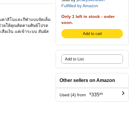
Fulfilled by Amazon
Only 1 left in stock - order
งเกมคาสิโนและกีฬาแบบจัดเต็ม
soon.
่ช่วยให้คุณติดตามศิษย์โปรด
ียเงิน แค่เข้าระบบ สัมผัส
Add to cart
Add to List
Other sellers on Amazon
$
335
99
Used (4) from