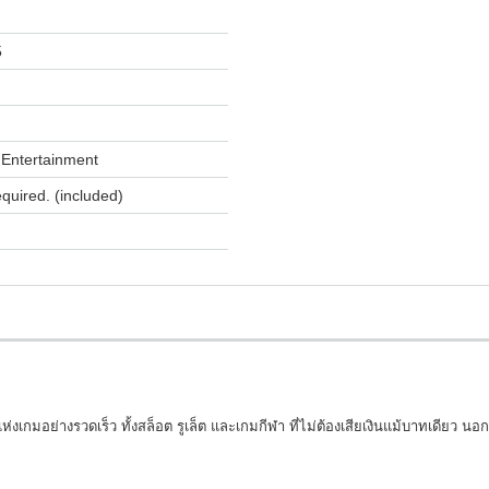
5
Entertainment
equired. (included)
ห่งเกมอย่างรวดเร็ว ทั้งสล็อต รูเล็ต และเกมกีฬา ที่ไม่ต้องเสียเงินแม้บาทเดียว