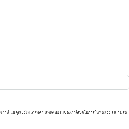
 นอกจากนี้ แม้คุณยังไม่ได้สมัคร แพลตฟอร์มของเราก็เปิดโอกาสให้ทดลองเล่นเกมสุด