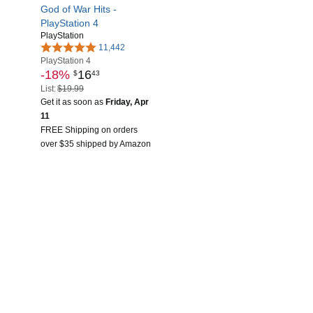
God of War Hits -
PlayStation 4
PlayStation
11,442
PlayStation 4
-18%
16
$
43
List:
$19.99
Get it as soon as
Friday, Apr
11
FREE Shipping on orders
over $35 shipped by Amazon