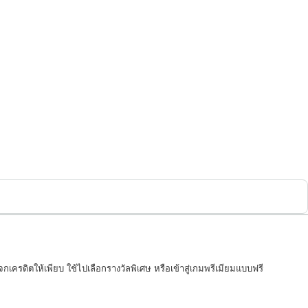
กเครดิตให้เพียบ ใช้ไปเลือกรางวัลพิเศษ หรือเข้าสู่เกมพรีเมียมแบบฟรี