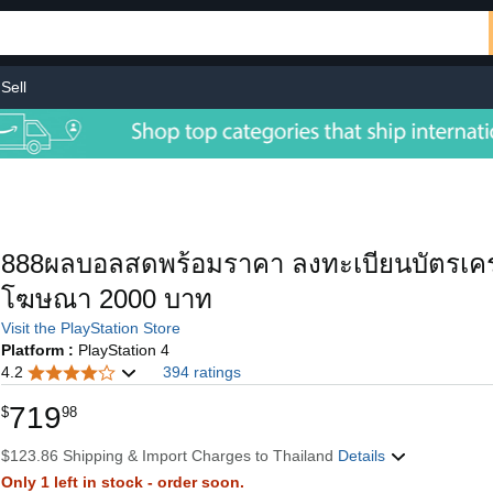
Sell
888ผลบอลสดพร้อมราคา ลงทะเบียนบัตรเครดิต
โฆษณา 2000 บาท
Visit the PlayStation Store
Platform :
PlayStation 4
4.2
394 ratings
719
$
98
$123.86 Shipping & Import Charges to Thailand
Details
Only 1 left in stock - order soon.