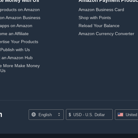
e Money with Us
Amazon Payment Produc
 products on Amazon
Amazon Business Card
 on Amazon Business
Shop with Points
 apps on Amazon
Reload Your Balance
me an Affiliate
Amazon Currency Converter
rtise Your Products
-Publish with Us
t an Amazon Hub
e More Make Money
 Us
English
$
USD - U.S. Dollar
United