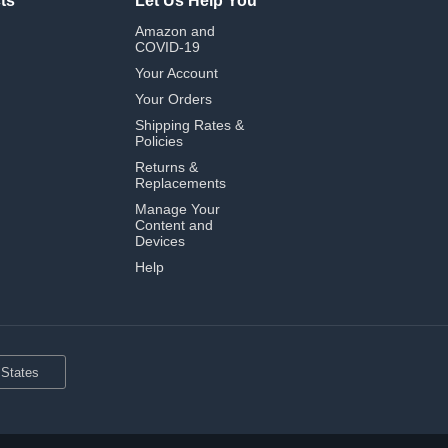
ts
Let Us Help You
Amazon and
COVID-19
Your Account
Your Orders
Shipping Rates &
Policies
Returns &
Replacements
Manage Your
Content and
Devices
Help
 States