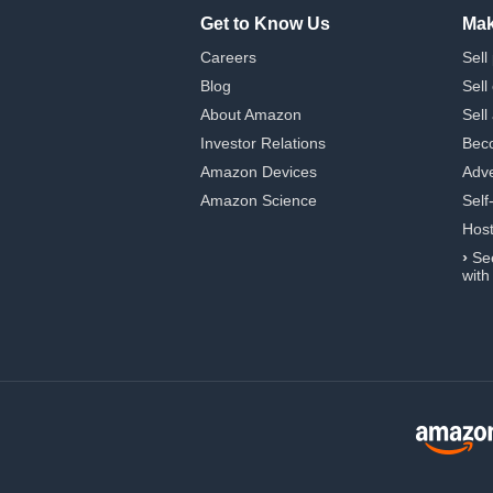
Get to Know Us
Mak
Careers
Sell
Blog
Sell
About Amazon
Sell
Investor Relations
Beco
Amazon Devices
Adve
Amazon Science
Self
Hos
›
Se
with