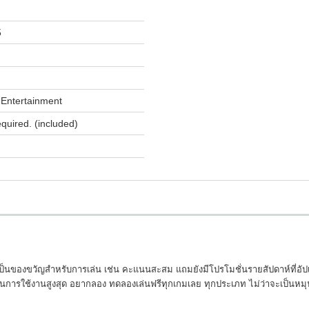
5
Entertainment
equired. (included)
จะเป็นของขวัญสำหรับการเล่น เช่น คะแนนสะสม แถมยังมีโปรโมชั่นรายสัปดาห์ที่อั
นการใช้งานสูงสุด อยากลอง ทดลองเล่นฟรีทุกเกมเลย ทุกประเภท ไม่ว่าจะเป็นหมุ