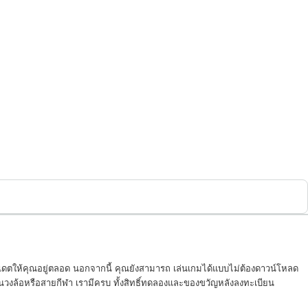
ปเดตให้คุณอยู่ตลอด นอกจากนี้ คุณยังสามารถ เล่นเกมได้แบบไม่ต้องดาวน์โหลด
นวงล้อหรือสายกีฬา เรามีครบ ทั้งสิทธิ์ทดลองและของขวัญหลังลงทะเบียน