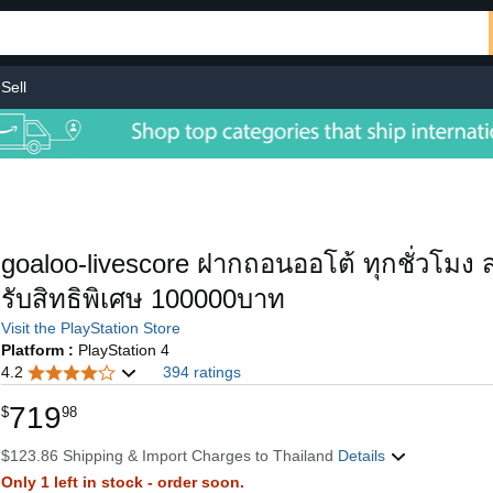
Sell
goaloo-livescore ฝากถอนออโต้ ทุกชั่วโมง 
รับสิทธิพิเศษ 100000บาท
Visit the PlayStation Store
Platform :
PlayStation 4
4.2
394 ratings
719
$
98
$123.86 Shipping & Import Charges to Thailand
Details
Only 1 left in stock - order soon.