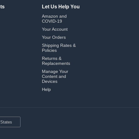
ts
Let Us Help You
Amazon and
COVID-19
Your Account
Your Orders
Shipping Rates &
Policies
Returns &
Replacements
Manage Your
Content and
Devices
Help
 States