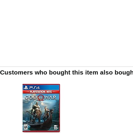
Customers who bought this item also bough