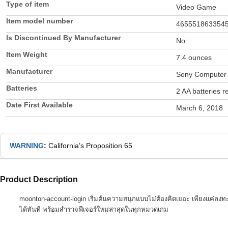
Type of item
Video Game
Item model number
465551863354
Is Discontinued By Manufacturer
No
Item Weight
7.4 ounces
Manufacturer
Sony Computer 
Batteries
2 AA batteries r
Date First Available
March 6, 2018
WARNING
:
California’s Proposition 65
Product Description
moonton-account-login เริ่มต้นความสนุกแบบไม่ต้องคิดเยอะ เพียงแค่ลงทะ
ได้ทันที พร้อมสำรวจฟีเจอร์ใหม่ล่าสุดในทุกหมวดเกม