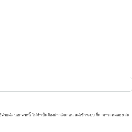
ช้จ่ายค่ะ นอกจากนี้ ไม่จำเป็นต้องฝากเงินก่อน แค่เข้าระบบ ก็สามารถทดลองเล่น