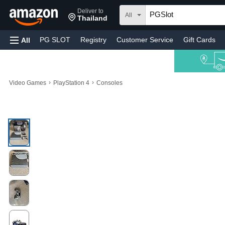
Deliver to
All
Thailand
PG SLOT
Registry
Customer Service
Gift Cards
All
›
›
Video Games
PlayStation 4
Consoles