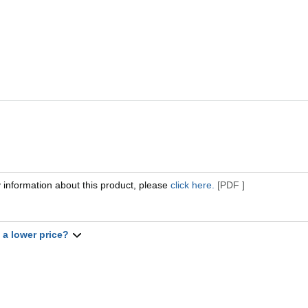
 information about this product, please
click here.
[PDF ]
t a lower price?