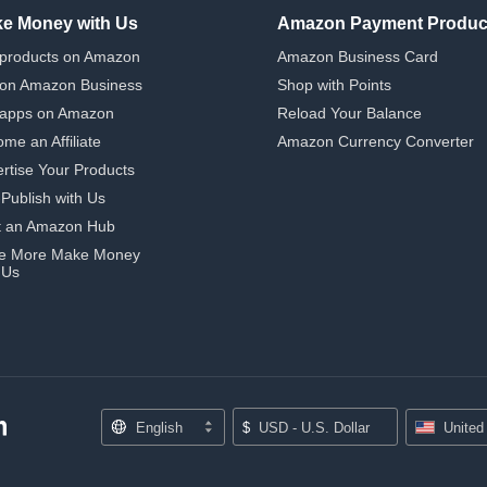
e Money with Us
Amazon Payment Produc
 products on Amazon
Amazon Business Card
 on Amazon Business
Shop with Points
 apps on Amazon
Reload Your Balance
me an Affiliate
Amazon Currency Converter
rtise Your Products
-Publish with Us
t an Amazon Hub
e More Make Money
 Us
English
$
USD - U.S. Dollar
United