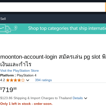
Sell
moonton-account-login สมัครเล่น pg slot พิ
เงินและกำไร
Visit the PlayStation Store
Platform :
PlayStation 4
4.2
394 ratings
719
$
98
$123.86 Shipping & Import Charges to Thailand
Details
Only 1 left in stock - order soon.