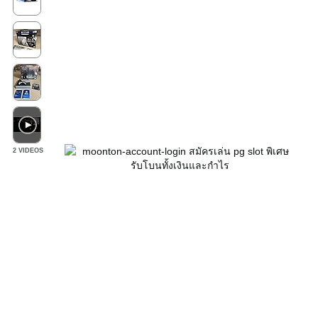
2 VIDEOS