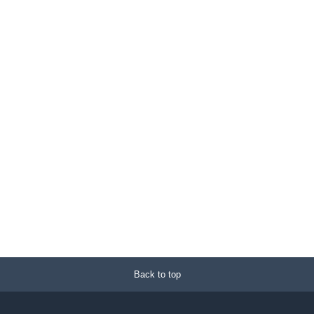
Back to top