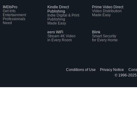
IMDbPro
Kindle Direct
Prime Video Direct
Get Info
Video Distribution
Publishing
Entertainment
Made Easy
Indie Digital & Print
Professionals
Publishing
Need
Made Easy
eero WiFi
Blink
Stream 4K Video
Smart Security
in Every Room
for Every Home
Conditions of Use
Privacy Notice
Cons
© 1996-2025, 