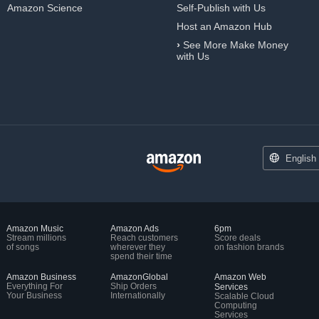
Amazon Science
Self-Publish with Us
Host an Amazon Hub
›
See More Make Money
with Us
English
Amazon Music
Amazon Ads
6pm
Stream millions
Reach customers
Score deals
of songs
wherever they
on fashion brands
spend their time
Amazon Business
AmazonGlobal
Amazon Web
Everything For
Ship Orders
Services
Your Business
Internationally
Scalable Cloud
Computing
Services