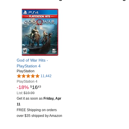
God of War Hits -
PlayStation 4
PlayStation
11,442
PlayStation 4
-18%
16
$
43
List:
$19.99
Get it as soon as
Friday, Apr
11
FREE Shipping on orders
over $35 shipped by Amazon