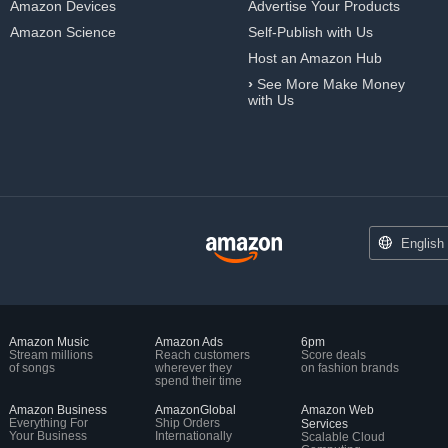
Amazon Devices
Advertise Your Products
Amazon Science
Self-Publish with Us
Host an Amazon Hub
›
See More Make Money
with Us
English
Amazon Music
Amazon Ads
6pm
Stream millions
Reach customers
Score deals
of songs
wherever they
on fashion brands
spend their time
Amazon Business
AmazonGlobal
Amazon Web
Everything For
Ship Orders
Services
Your Business
Internationally
Scalable Cloud