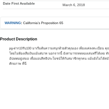
Date First Available
March 6, 2018
WARNING
:
California’s Proposition 65
Product Description
pg-ฝาก10รับ100 มาเริ่มต้นความสนุกด้วยตัวคุณเอง เพียงแค่ลงทะเบียน คุณ
โดยไม่ต้องเสียเงินแม้แต่บาท นอกจากนี้ ยังสามารถทดลองเล่นฟรีได้เลย ท
อัปเดตอยู่เสมอ เพื่อมอบสิทธิประโยชน์ให้กับสมาชิกทุกคน แม้แยังไม่ได้ส
ศักยภาพ ที่นี่