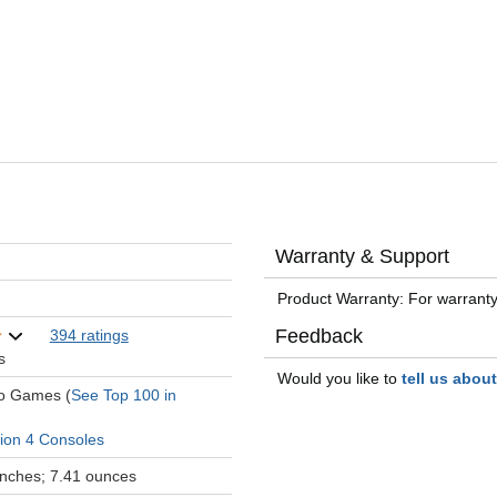
Warranty & Support
Product Warranty: For warranty
Feedback
394 ratings
s
Would you like to
tell us abou
eo Games (
See Top 100 in
tion 4 Consoles
 inches; 7.41 ounces