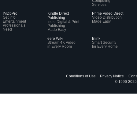
Computing
Services
IMDbPro
Kindle Direct
Prime Video Direct
Get Info
Video Distribution
Publishing
Entertainment
Made Easy
Indie Digital & Print
Professionals
Publishing
Need
Made Easy
eero WiFi
Blink
Stream 4K Video
Smart Security
in Every Room
for Every Home
Conditions of Use
Privacy Notice
Cons
© 1996-2025, 