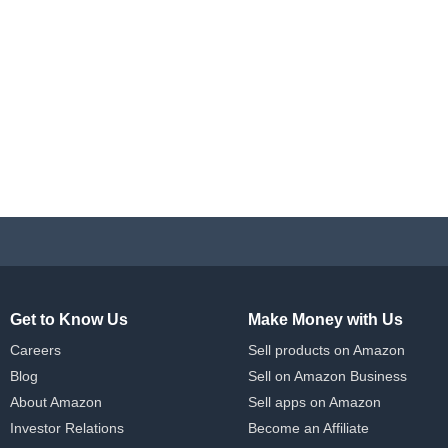
Get to Know Us
Make Money with Us
Careers
Sell products on Amazon
Blog
Sell on Amazon Business
About Amazon
Sell apps on Amazon
Investor Relations
Become an Affiliate