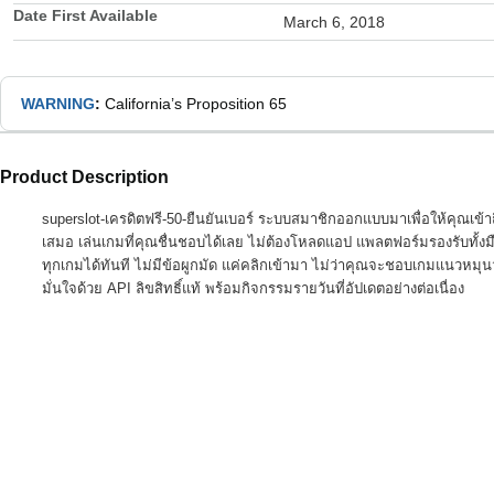
Date First Available
March 6, 2018
WARNING
:
California’s Proposition 65
Product Description
superslot-เครดิตฟรี-50-ยืนยันเบอร์ ระบบสมาชิกออกแบบมาเพื่อให้คุณเข้าถ
เสมอ เล่นเกมที่คุณชื่นชอบได้เลย ไม่ต้องโหลดแอป แพลตฟอร์มรองรับทั
ทุกเกมได้ทันที ไม่มีข้อผูกมัด แค่คลิกเข้ามา ไม่ว่าคุณจะชอบเกมแนวหมุ
มั่นใจด้วย API ลิขสิทธิ์แท้ พร้อมกิจกรรมรายวันที่อัปเดตอย่างต่อเนื่อง