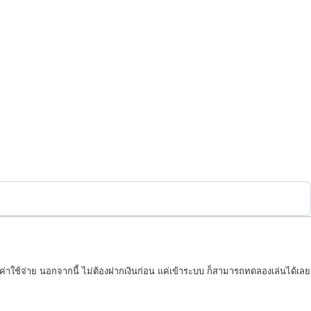
ค่าใช้จ่าย นอกจากนี้ ไม่ต้องฝากเงินก่อน แค่เข้าระบบ ก็สามารถทดลองเล่นได้เลย