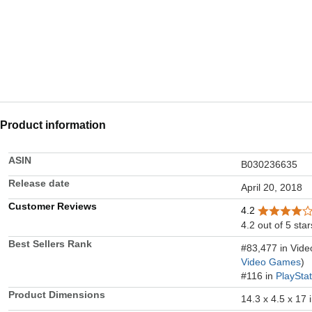
Product information
ASIN
B030236635
Release date
April 20, 2018
Customer Reviews
4.2
4.2 out of 5 star
Best Sellers Rank
#83,477 in Vid
Video Games
)
#116 in
PlaySta
Product Dimensions
14.3 x 4.5 x 17