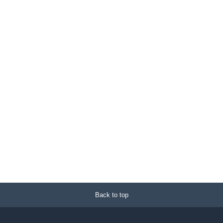
Back to top