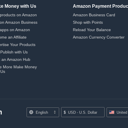
e Money with Us
Amazon Payment Produc
 products on Amazon
Amazon Business Card
 on Amazon Business
Shop with Points
 apps on Amazon
Reload Your Balance
me an Affiliate
Amazon Currency Converter
rtise Your Products
-Publish with Us
t an Amazon Hub
e More Make Money
 Us
English
$
USD - U.S. Dollar
United