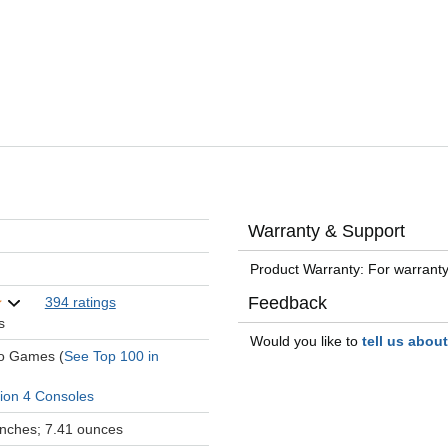
Warranty & Support
Product Warranty: For warranty
Feedback
394 ratings
s
Would you like to
tell us abou
eo Games (
See Top 100 in
tion 4 Consoles
 inches; 7.41 ounces