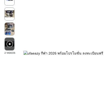
2 VIDEOS