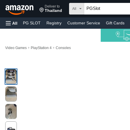
Deliver to
All
Thailand
PG SLOT
Registry
Customer Service
Gift Cards
All
›
›
Video Games
PlayStation 4
Consoles