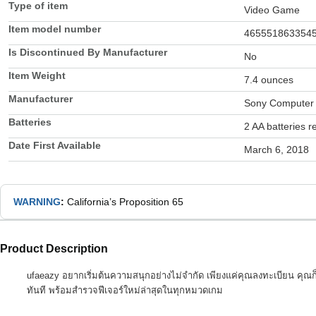
Type of item
Video Game
Item model number
465551863354
Is Discontinued By Manufacturer
No
Item Weight
7.4 ounces
Manufacturer
Sony Computer 
Batteries
2 AA batteries r
Date First Available
March 6, 2018
WARNING
:
California’s Proposition 65
Product Description
ufaeazy อยากเริ่มต้นความสนุกอย่างไม่จำกัด เพียงแค่คุณลงทะเบียน คุณก็
ทันที พร้อมสำรวจฟีเจอร์ใหม่ล่าสุดในทุกหมวดเกม