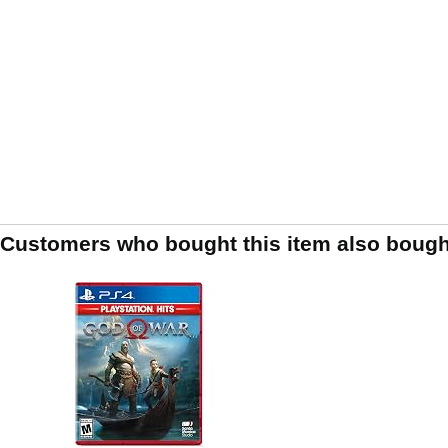
Customers who bought this item also bough