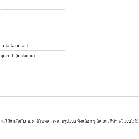
5
Entertainment
equired. (included)
จะได้สัมผัสกับเกมคาสิโนหลากหลายรูปแบบ ทั้งสล็อต รูเล็ต และกีฬา ฟรีแบบไม่มี